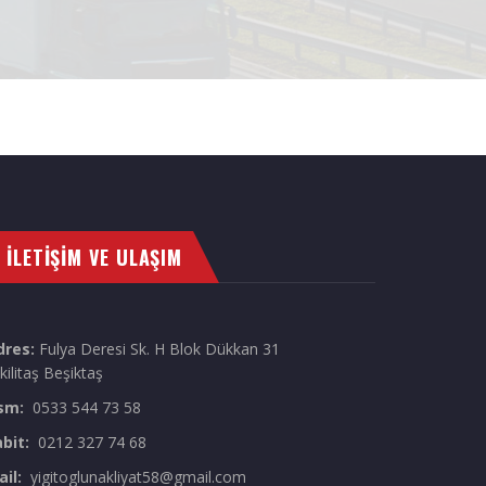
İLETIŞIM VE ULAŞIM
dres:
Fulya Deresi Sk. H Blok Dükkan 31
kilitaş Beşiktaş
sm:
0533 544 73 58
abit:
0212 327 74 68
ail:
yigitoglunakliyat58@gmail.com