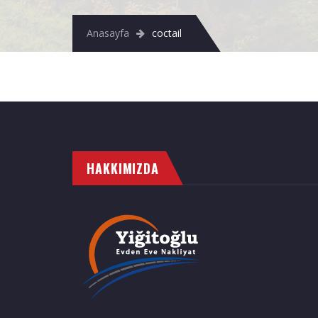
Anasayfa
coctail
HAKKIMIZDA