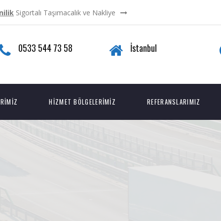
ilik
Sigortalı Taşımacalık ve Nakliye
0533 544 73 58
İstanbul
ERIMIZ
HIZMET BÖLGELERIMIZ
REFERANSLARIMIZ