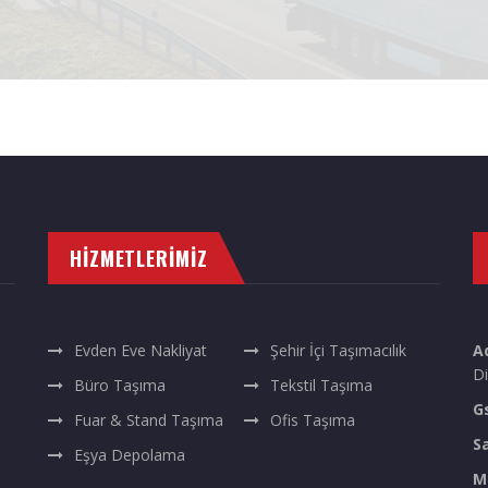
HIZMETLERIMIZ
Evden Eve Nakliyat
Şehir İçi Taşımacılık
A
Di
Büro Taşıma
Tekstil Taşıma
G
Fuar & Stand Taşıma
Ofis Taşıma
S
Eşya Depolama
M