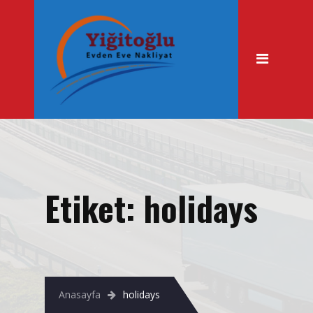
Anasayfa
Hakkımızda
Hizmetlerimiz
Evden Eve Nakliyat
Şehir İçi Taşımacılık
Asansörlü Nakliyat
Etiket:
holidays
Fuar & Stand Taşıma
Büro Taşıma
Tekstil Taşıma
Ofis Taşıma
Anasayfa
holidays