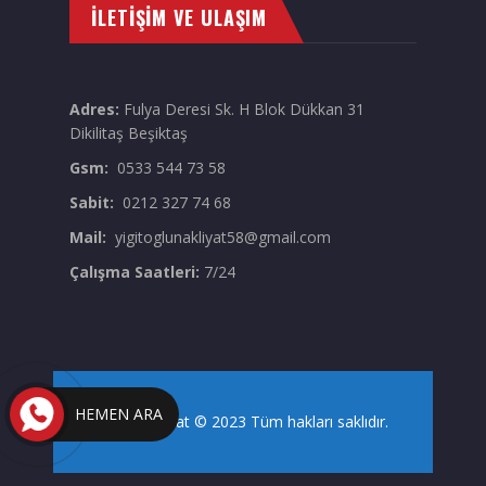
İLETIŞIM VE ULAŞIM
Adres:
Fulya Deresi Sk. H Blok Dükkan 31
Dikilitaş Beşiktaş
Gsm:
0533 544 73 58
Sabit:
0212 327 74 68
Mail:
yigitoglunakliyat58@gmail.com
Çalışma Saatleri:
7/24
HEMEN ARA
Yiğitoğlu Nakliyat
© 2023 Tüm hakları saklıdır.