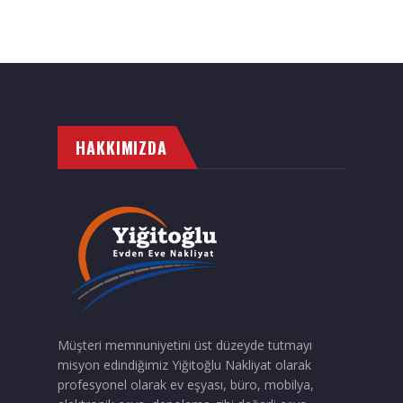
Eşya Depolama
Hizmet Bölgelerimiz
Referanslarımız
Çalışmalarımızdan Kareler
HAKKIMIZDA
İletişim
Müşteri memnuniyetini üst düzeyde tutmayı
misyon edindiğimiz Yiğitoğlu Nakliyat olarak
profesyonel olarak ev eşyası, büro, mobilya,