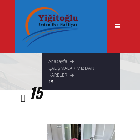
Anasayfa
Hakkımızda
Hizmetlerimiz
Evden Eve Nakliyat
Anasayfa
Şehir İçi Taşımacılık
ÇALIŞMALARIMIZDAN
KARELER
Asansörlü Nakliyat
15
15
Fuar & Stand Taşıma
Büro Taşıma
Tekstil Taşıma
Ofis Taşıma