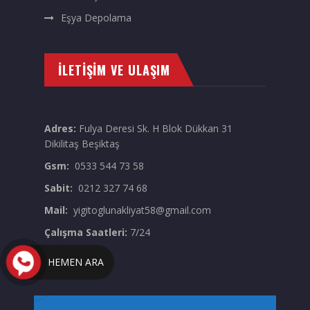
Eşya Depolama
İLETIŞIM VE ULAŞIM
Adres:
Fulya Deresi Sk. H Blok Dükkan 31
Dikilitaş Beşiktaş
Gsm:
0533 544 73 58
Sabit:
0212 327 74 68
Mail:
yigitoglunakliyat58@gmail.com
Çalışma Saatleri:
7/24
HEMEN ARA