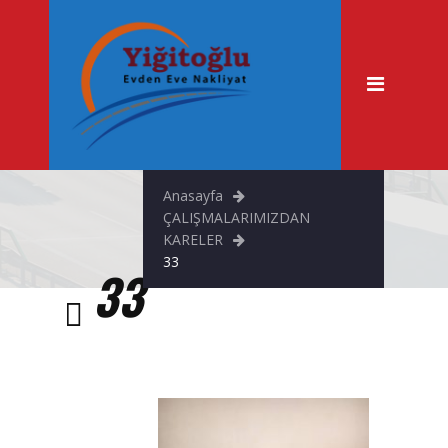
Anasayfa
Hakkımızda
Hizmetlerimiz
Evden Eve Nakliyat
Anasayfa
Şehir İçi Taşımacılık
ÇALIŞMALARIMIZDAN
KARELER
Asansörlü Nakliyat
33
33
Fuar & Stand Taşıma
Büro Taşıma
Tekstil Taşıma
Ofis Taşıma