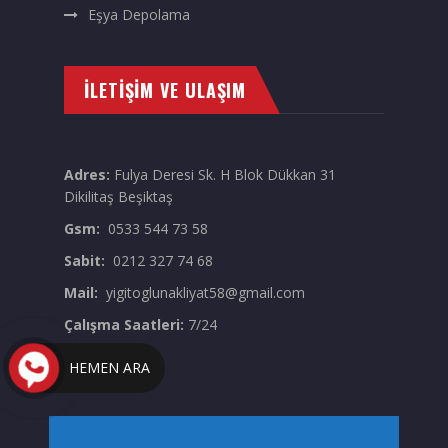
Eşya Depolama
İLETIŞIM VE ULAŞIM
Adres:
Fulya Deresi Sk. H Blok Dükkan 31
Dikilitaş Beşiktaş
Gsm:
0533 544 73 58
Sabit:
0212 327 74 68
Mail:
yigitoglunakliyat58@gmail.com
Çalışma Saatleri:
7/24
HEMEN ARA