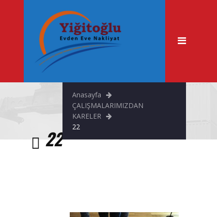
Anasayfa
Hakkımızda
Hizmetlerimiz
Evden Eve Nakliyat
Anasayfa
Şehir İçi Taşımacılık
ÇALIŞMALARIMIZDAN
KARELER
Asansörlü Nakliyat
22
22
Fuar & Stand Taşıma
Büro Taşıma
Tekstil Taşıma
Ofis Taşıma