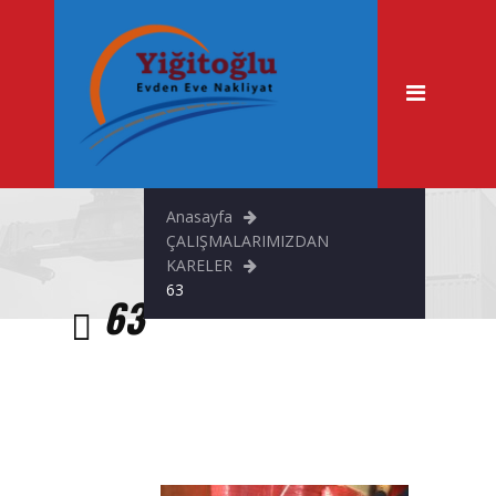
Anasayfa
Hakkımızda
Hizmetlerimiz
Evden Eve Nakliyat
Anasayfa
Şehir İçi Taşımacılık
ÇALIŞMALARIMIZDAN
KARELER
Asansörlü Nakliyat
63
63
Fuar & Stand Taşıma
Büro Taşıma
Tekstil Taşıma
Ofis Taşıma