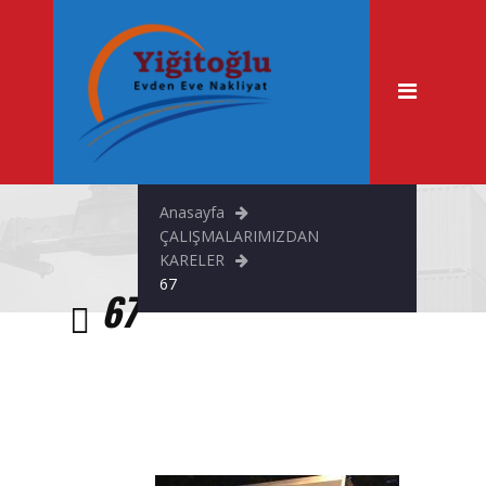
Anasayfa
Hakkımızda
Hizmetlerimiz
Evden Eve Nakliyat
Anasayfa
Şehir İçi Taşımacılık
ÇALIŞMALARIMIZDAN
KARELER
Asansörlü Nakliyat
67
67
Fuar & Stand Taşıma
Büro Taşıma
Tekstil Taşıma
Ofis Taşıma