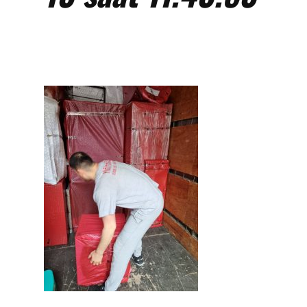
Eşya Depolama
Hizmet Bölgelerimiz
Referanslarımız
Çalışmalarımızdan Kareler
İletişim