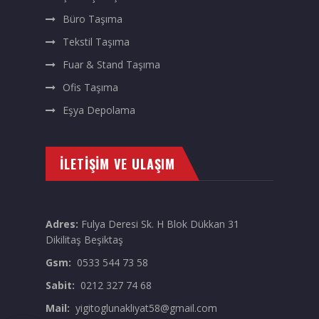
Büro Taşıma
Tekstil Taşıma
Fuar & Stand Taşıma
Ofis Taşıma
Eşya Depolama
İLETIŞIM VE ULAŞIM
Adres:
Fulya Deresi Sk. H Blok Dükkan 31
Dikilitaş Beşiktaş
Gsm:
0533 544 73 58
Sabit:
0212 327 74 68
Mail:
yigitoglunakliyat58@gmail.com