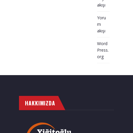
akışı
Yoru
m
akışı
Word
Press.
org
HAKKIMIZDA