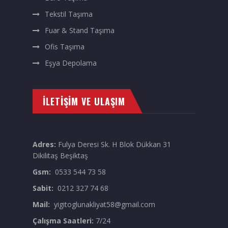
Tekstil Taşıma
Fuar & Stand Taşıma
Ofis Taşıma
Eşya Depolama
İLETIŞIM VE ULAŞIM
Adres:
Fulya Deresi Sk. H Blok Dükkan 31
Dikilitaş Beşiktaş
Gsm:
0533 544 73 58
Sabit:
0212 327 74 68
Mail:
yigitoglunakliyat58@gmail.com
Çalışma Saatleri:
7/24