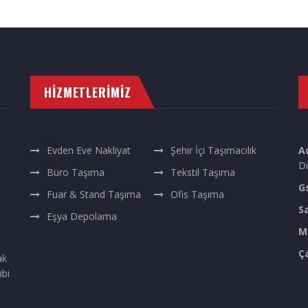
HIZMETLERIMIZ
Evden Eve Nakliyat
Şehir İçi Taşımacılık
A
Di
Büro Taşıma
Tekstil Taşıma
G
Fuar & Stand Taşıma
Ofis Taşıma
S
Eşya Depolama
M
Ç
ak
ibi